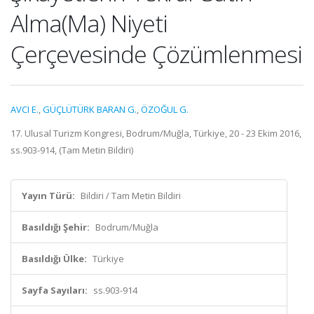
Alma(Ma) Niyeti
Çerçevesinde Çözümlenmesi
AVCI E.
,
GÜÇLÜTÜRK BARAN G.
,
ÖZOĞUL G.
17. Ulusal Turizm Kongresi, Bodrum/Muğla, Türkiye, 20 - 23 Ekim 2016,
ss.903-914, (Tam Metin Bildiri)
Yayın Türü:
Bildiri / Tam Metin Bildiri
Basıldığı Şehir:
Bodrum/Muğla
Basıldığı Ülke:
Türkiye
Sayfa Sayıları:
ss.903-914