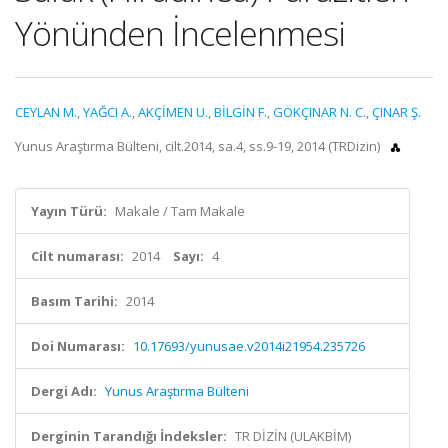
Yönünden İncelenmesi
CEYLAN M.
,
YAĞCI A.
,
AKÇİMEN U.
,
BİLGİN F.
,
GÖKÇINAR N. C.
,
ÇINAR Ş.
Yunus Araştırma Bülteni, cilt.2014, sa.4, ss.9-19, 2014 (TRDizin)
Yayın Türü:
Makale / Tam Makale
Cilt numarası:
2014
Sayı:
4
Basım Tarihi:
2014
Doi Numarası:
10.17693/yunusae.v2014i21954.235726
Dergi Adı:
Yunus Araştırma Bülteni
Derginin Tarandığı İndeksler:
TR DİZİN (ULAKBİM)