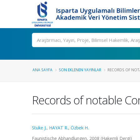
Isparta Uygulamalı Bilimler
Akademik Veri Yönetim Sis
Ara
ANA SAYFA
SON EKLENEN YAYINLAR
RECORDS OF NOTA
Records of notable Co
Stuke J.
,
HAYAT R.
,
Özbek H.
Faunistische Abhandlungen, 2008 (Hakemli Dergi)