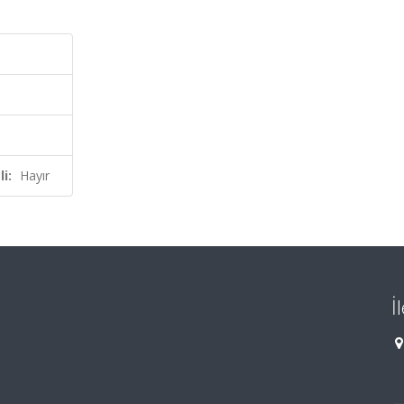
i:
Hayır
İ