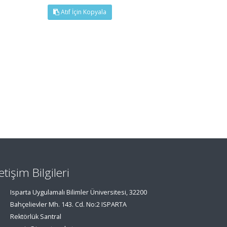
Atıf İçin Kopyala
letişim Bilgileri
Isparta Uygulamalı Bilimler Üniversitesi, 32200
Bahçelievler Mh. 143. Cd. No:2 ISPARTA
Rektörlük Santral