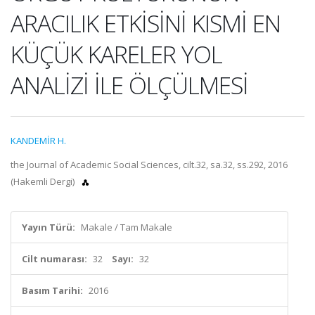
ARACILIK ETKİSİNİ KISMİ EN
KÜÇÜK KARELER YOL
ANALİZİ İLE ÖLÇÜLMESİ
KANDEMİR H.
the Journal of Academic Social Sciences, cilt.32, sa.32, ss.292, 2016
(Hakemli Dergi)
Yayın Türü:
Makale / Tam Makale
Cilt numarası:
32
Sayı:
32
Basım Tarihi:
2016