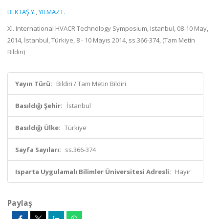
BEKTAŞ Y.
,
YILMAZ F.
XI. International HVACR Technology Symposıum, Istanbul, 08-10 May,
2014, İstanbul, Türkiye, 8 - 10 Mayıs 2014, ss.366-374, (Tam Metin
Bildiri)
Yayın Türü:
Bildiri / Tam Metin Bildiri
Basıldığı Şehir:
İstanbul
Basıldığı Ülke:
Türkiye
Sayfa Sayıları:
ss.366-374
Isparta Uygulamalı Bilimler Üniversitesi Adresli:
Hayır
Paylaş