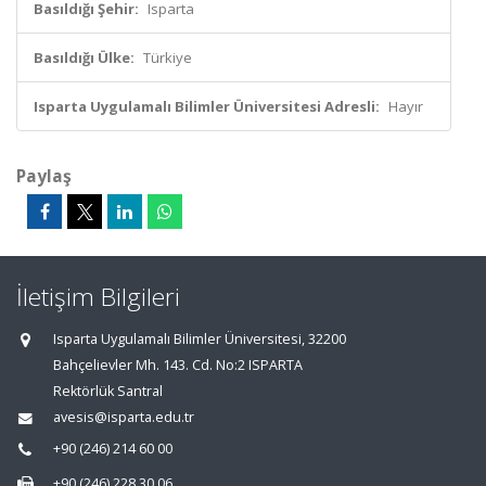
Basıldığı Şehir:
Isparta
Basıldığı Ülke:
Türkiye
Isparta Uygulamalı Bilimler Üniversitesi Adresli:
Hayır
Paylaş
İletişim Bilgileri
Isparta Uygulamalı Bilimler Üniversitesi, 32200
Bahçelievler Mh. 143. Cd. No:2 ISPARTA
Rektörlük Santral
avesis@isparta.edu.tr
+90 (246) 214 60 00
+90 (246) 228 30 06