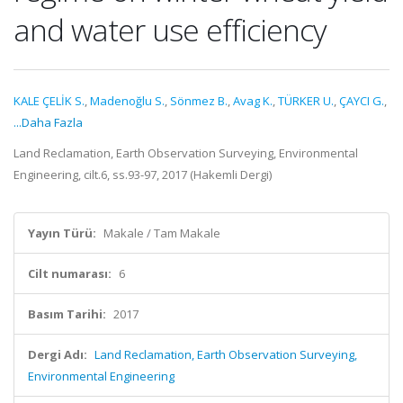
and water use efficiency
KALE ÇELİK S.
,
Madenoğlu S.
,
Sönmez B.
,
Avag K.
,
TÜRKER U.
,
ÇAYCI G.
,
...Daha Fazla
Land Reclamation, Earth Observation Surveying, Environmental
Engineering, cilt.6, ss.93-97, 2017 (Hakemli Dergi)
Yayın Türü:
Makale / Tam Makale
Cilt numarası:
6
Basım Tarihi:
2017
Dergi Adı:
Land Reclamation, Earth Observation Surveying,
Environmental Engineering