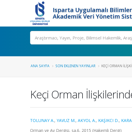
Isparta Uygulamalı Bilimler
Akademik Veri Yönetim Sis
Ara
ANA SAYFA
SON EKLENEN YAYINLAR
KEÇI ORMAN İLIŞK
Keçi Orman İlişkilerin
TOLUNAY A.
,
YAVUZ M.
,
AKYOL A.
,
KAŞIKCI D.
,
KARAY
Orman ve Av Dergisi, sa.6, 2015 (Hakemli Dergi)