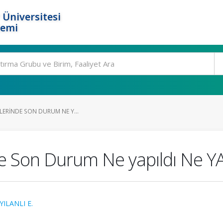
 Üniversitesi
temi
ILERINDE SON DURUM NE Y...
de Son Durum Ne yapıldı Ne YAp
ILANLI E.