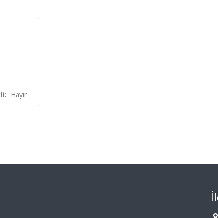
i:
Hayır
İ