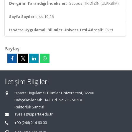
Derginin Tarandığı İndeksler:
Scopus, TR DİZİN (ULAKBİM)
Sayfa Sayıları:
ss.19-26
Isparta Uygulamalı Bilimler Üniversitesi Adresli:
Evet
Paylaş
İletişim Bilgileri
Isparta Uygulamalı Bilimler Üniversitesi, 32200
Bahçelievler Mh. 143. Cd. No:2 ISPARTA
Rektörlük Santral
avesis@isparta.edu.tr
+90 (246) 214 60 00