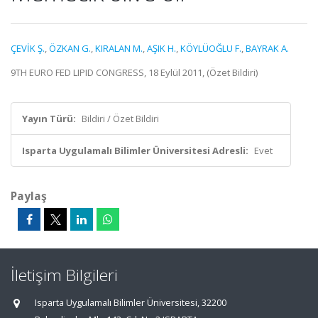
ÇEVİK Ş.
,
ÖZKAN G.
,
KIRALAN M.
,
AŞIK H.
,
KÖYLÜOĞLU F.
,
BAYRAK A.
9TH EURO FED LIPID CONGRESS, 18 Eylül 2011, (Özet Bildiri)
Yayın Türü:
Bildiri / Özet Bildiri
Isparta Uygulamalı Bilimler Üniversitesi Adresli:
Evet
Paylaş
İletişim Bilgileri
Isparta Uygulamalı Bilimler Üniversitesi, 32200