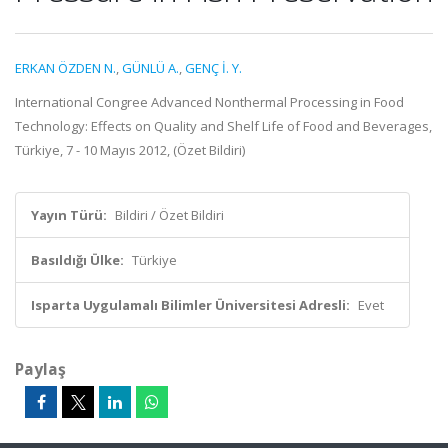
ERKAN ÖZDEN N.
,
GÜNLÜ A.
,
GENÇ İ. Y.
International Congree Advanced Nonthermal Processing in Food
Technology: Effects on Quality and Shelf Life of Food and Beverages,
Türkiye, 7 - 10 Mayıs 2012, (Özet Bildiri)
Yayın Türü:
Bildiri / Özet Bildiri
Basıldığı Ülke:
Türkiye
Isparta Uygulamalı Bilimler Üniversitesi Adresli:
Evet
Paylaş