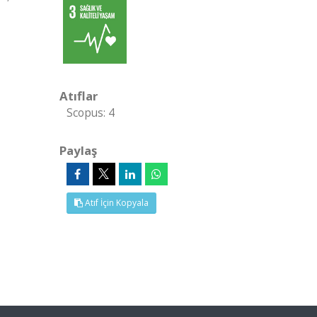
Atıflar
Scopus: 4
Paylaş
Atıf İçin Kopyala