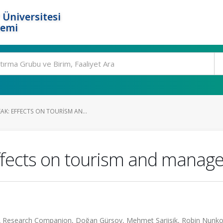
 Üniversitesi
temi
K: EFFECTS ON TOURISM AN...
ffects on tourism and mana
 A Research Companion, Doğan Gürsoy, Mehmet Sariisik, Robin Nunk