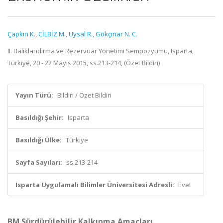
Çapkın K.
,
CİLBİZ M.
,
Uysal R.
,
Gökçınar N. C.
II. Balıklandırma ve Rezervuar Yönetimi Sempozyumu, Isparta,
Türkiye, 20 - 22 Mayıs 2015, ss.213-214, (Özet Bildiri)
Yayın Türü:
Bildiri / Özet Bildiri
Basıldığı Şehir:
Isparta
Basıldığı Ülke:
Türkiye
Sayfa Sayıları:
ss.213-214
Isparta Uygulamalı Bilimler Üniversitesi Adresli:
Evet
BM Sürdürülebilir Kalkınma Amaçları