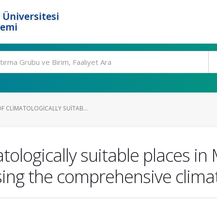
 Üniversitesi
temi
F CLIMATOLOGICALLY SUITAB...
ologically suitable places in
using the comprehensive clim