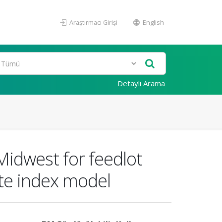
Araştırmacı Girişi
English
Detaylı Arama
 Midwest for feedlot
ate index model