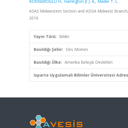
KÖKNAROĞLU H.
,
Harrington Jr J. A.
,
Mader T. L.
ASAS Midwestern Section and ADSA Midwest Branch, D
2016
Yayın Türü:
Bildiri
Basıldığı Şehir:
Des Moines
Basıldığı Ülke:
Amerika Birleşik Devletleri
Isparta Uygulamalı Bilimler Üniversitesi Adresl