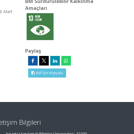
BM Sürdürülebilir Kalkınma
Amaçları
16 Mart
Paylaş
Atıf İçin Kopyala
letişim Bilgileri
Isparta Uygulamalı Bilimler Üniversitesi, 32200