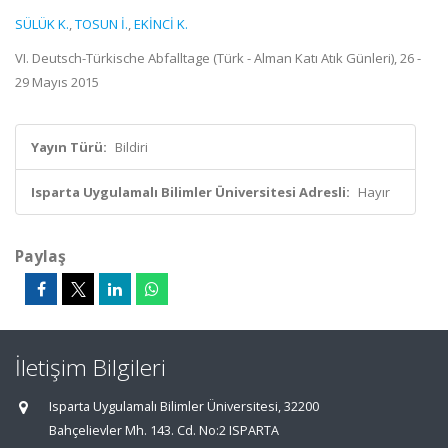
SÜLÜK K.
,
TOSUN İ.
,
EKİNCİ K.
VI. Deutsch-Türkische Abfalltage (Türk - Alman Katı Atık Günleri), 26 -
29 Mayıs 2015
Yayın Türü:
Bildiri
Isparta Uygulamalı Bilimler Üniversitesi Adresli:
Hayır
Paylaş
İletişim Bilgileri
Isparta Uygulamalı Bilimler Üniversitesi, 32200
Bahçelievler Mh. 143. Cd. No:2 ISPARTA