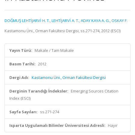
DOĞMUŞ LEHTİJARVİ H. T.
,
LEHTİJARVİ A. T.
,
ADAY KAYA A. G.
,
OSKAY F.
Kastamonu Üni., Orman Fakültesi Dergisi, ss.271-274, 2012 (ESCI)
Yayın Türü:
Makale / Tam Makale
Basım Tarihi:
2012
Dergi Adı:
Kastamonu Üni., Orman Fakültesi Dergisi
Derginin Tarandığı İndeksler:
Emerging Sources Citation
Index (ESCI)
Sayfa Sayıları:
ss.271-274
Isparta Uygulamalı Bilimler Üniversitesi Adresli:
Hayır