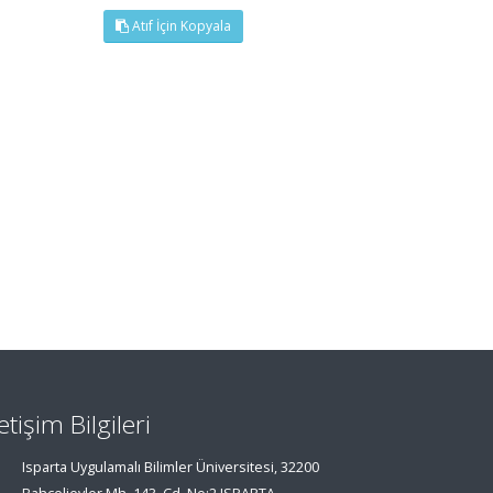
Atıf İçin Kopyala
letişim Bilgileri
Isparta Uygulamalı Bilimler Üniversitesi, 32200