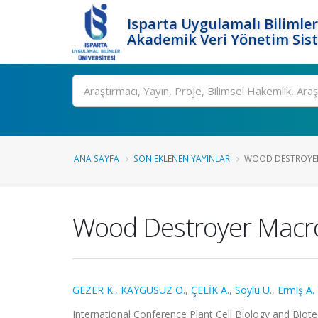
Isparta Uygulamalı Bilimler
Akademik Veri Yönetim Sis
Ara
ANA SAYFA
SON EKLENEN YAYINLAR
WOOD DESTROYER 
Wood Destroyer Macrof
GEZER K.
,
KAYGUSUZ O.
,
ÇELİK A.
,
Soylu U.
,
Ermiş A.
International Conference Plant Cell Biology and Biotec