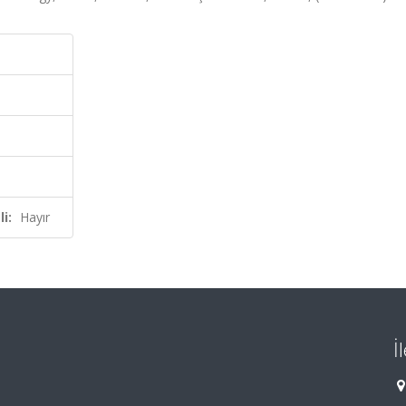
i:
Hayır
İ