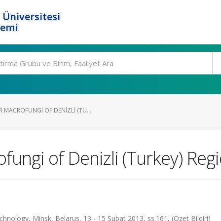
 Üniversitesi
temi
MACROFUNGI OF DENIZLI (TU...
ungi of Denizli (Turkey) Reg
hnology, Minsk, Belarus, 13 - 15 Şubat 2013, ss.161, (Özet Bildiri)