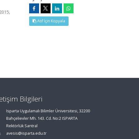
2015,
Atıf İçin Kopyala
letişim Bilgileri
Isparta Uygulamalı Bilimler Üniversitesi, 32200
Bahçelievler Mh. 143. Cd. No:2 ISPARTA
Rektörlük Santral
avesis@isparta.edu.tr