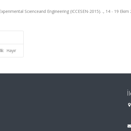
xperımental Scıenceand Engineering (ICCESEN-2015). ., 14 - 19 Ekim 
i:
Hayır
İ