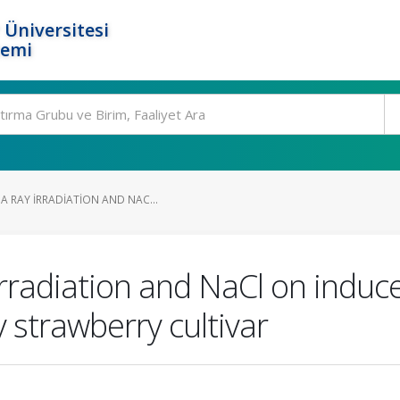
 Üniversitesi
temi
A RAY IRRADIATION AND NAC...
irradiation and NaCl on indu
 strawberry cultivar