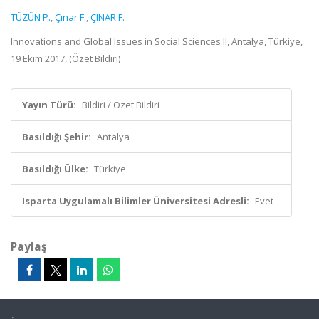
TÜZÜN P.
,
Çınar F.
,
ÇINAR F.
Innovations and Global Issues in Social Sciences II, Antalya, Türkiye,
19 Ekim 2017, (Özet Bildiri)
Yayın Türü:
Bildiri / Özet Bildiri
Basıldığı Şehir:
Antalya
Basıldığı Ülke:
Türkiye
Isparta Uygulamalı Bilimler Üniversitesi Adresli:
Evet
Paylaş