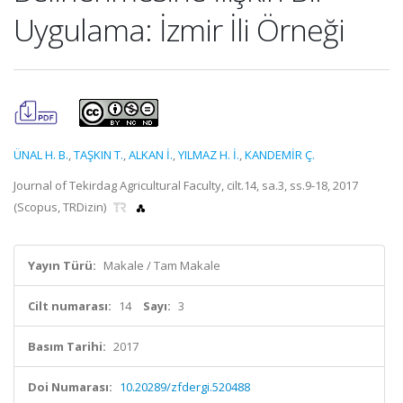
Uygulama: İzmir İli Örneği
ÜNAL H. B.
,
TAŞKIN T.
,
ALKAN İ.
,
YILMAZ H. İ.
,
KANDEMİR Ç.
Journal of Tekirdag Agricultural Faculty, cilt.14, sa.3, ss.9-18, 2017
(Scopus, TRDizin)
Yayın Türü:
Makale / Tam Makale
Cilt numarası:
14
Sayı:
3
Basım Tarihi:
2017
Doi Numarası:
10.20289/zfdergi.520488