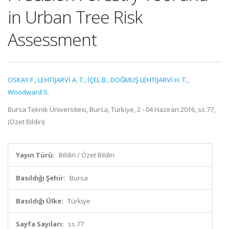
in Urban Tree Risk
Assessment
OSKAY F.
,
LEHTİJARVİ A. T.
,
İÇEL B.
,
DOĞMUŞ LEHTİJARVİ H. T.
,
Woodward S.
Bursa Teknik Üniversitesi, Bursa, Türkiye, 2 - 04 Haziran 2016, ss.77,
(Özet Bildiri)
Yayın Türü:
Bildiri / Özet Bildiri
Basıldığı Şehir:
Bursa
Basıldığı Ülke:
Türkiye
Sayfa Sayıları:
ss.77