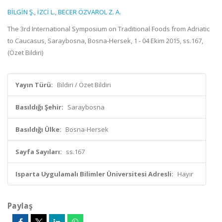
BİLGİN Ş.
,
İZCİ L.
,
BECER ÖZVAROL Z. A.
The 3rd International Symposium on Traditional Foods from Adriatic
to Caucasus, Saraybosna, Bosna-Hersek, 1 - 04 Ekim 2015, ss.167,
(Özet Bildiri)
Yayın Türü:
Bildiri / Özet Bildiri
Basıldığı Şehir:
Saraybosna
Basıldığı Ülke:
Bosna-Hersek
Sayfa Sayıları:
ss.167
Isparta Uygulamalı Bilimler Üniversitesi Adresli:
Hayır
Paylaş