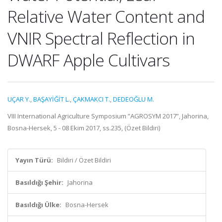
Relative Water Content and
VNIR Spectral Reflection in
DWARF Apple Cultivars
UÇAR Y.
,
BAŞAYİĞİT L.
,
ÇAKMAKCI T.
,
DEDEOĞLU M.
VIII International Agriculture Symposium ”AGROSYM 2017”, Jahorina,
Bosna-Hersek, 5 - 08 Ekim 2017, ss.235, (Özet Bildiri)
Yayın Türü:
Bildiri / Özet Bildiri
Basıldığı Şehir:
Jahorina
Basıldığı Ülke:
Bosna-Hersek