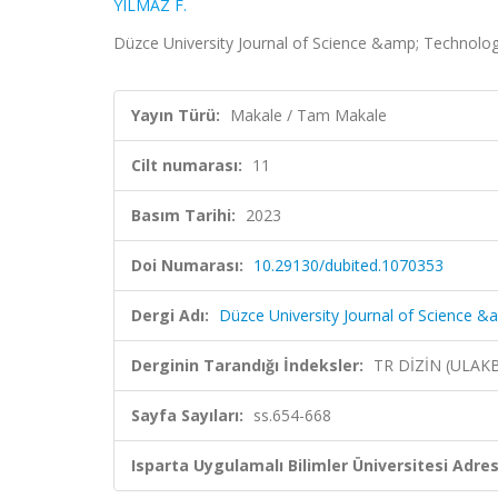
YILMAZ F.
Düzce University Journal of Science &amp; Technology
Yayın Türü:
Makale / Tam Makale
Cilt numarası:
11
Basım Tarihi:
2023
Doi Numarası:
10.29130/dubited.1070353
Dergi Adı:
Düzce University Journal of Science 
Derginin Tarandığı İndeksler:
TR DİZİN (ULAK
Sayfa Sayıları:
ss.654-668
Isparta Uygulamalı Bilimler Üniversitesi Adresl