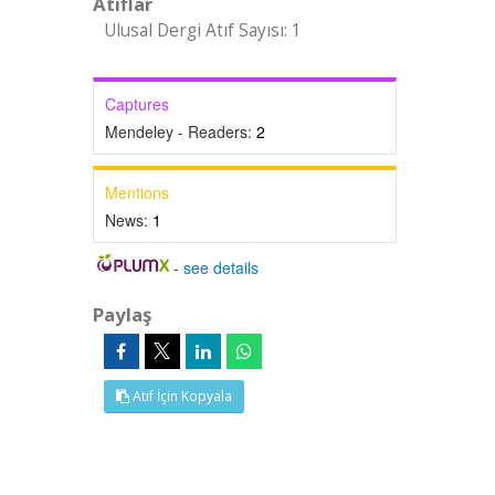
Atıflar
Ulusal Dergi Atıf Sayısı: 1
Captures
Mendeley - Readers:
2
Mentions
News:
1
-
see details
Paylaş
Atıf İçin Kopyala