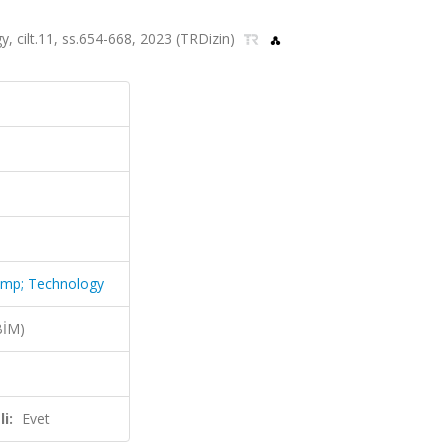
, cilt.11, ss.654-668, 2023 (TRDizin)
&amp; Technology
BİM)
i:
Evet