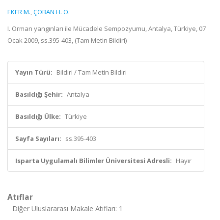
EKER M.
,
ÇOBAN H. O.
I. Orman yangınları ile Mücadele Sempozyumu, Antalya, Türkiye, 07
Ocak 2009, ss.395-403, (Tam Metin Bildiri)
Yayın Türü:
Bildiri / Tam Metin Bildiri
Basıldığı Şehir:
Antalya
Basıldığı Ülke:
Türkiye
Sayfa Sayıları:
ss.395-403
Isparta Uygulamalı Bilimler Üniversitesi Adresli:
Hayır
Atıflar
Diğer Uluslararası Makale Atıfları: 1