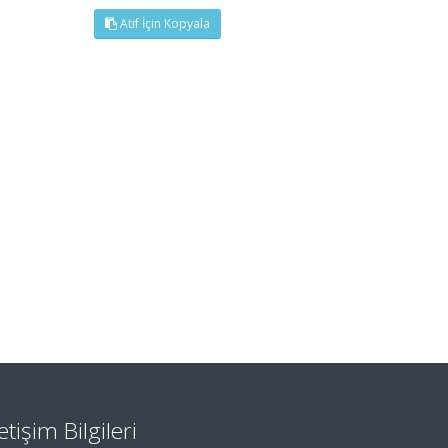
Atıf İçin Kopyala
letişim Bilgileri