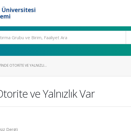
 Üniversitesi
temi
INDE OTORITE VE YALNIZLI...
orite ve Yalnızlık Var
siz Dergi)