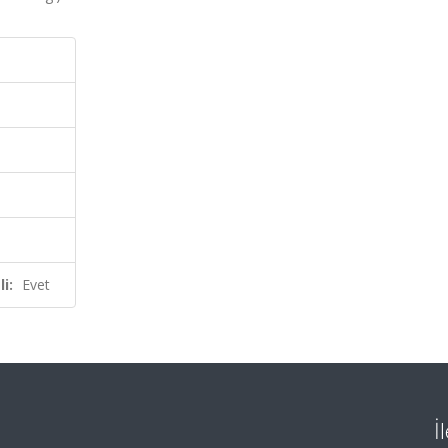
i:
Evet
İ