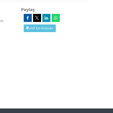
Paylaş
Tam
Atıf İçin Kopyala