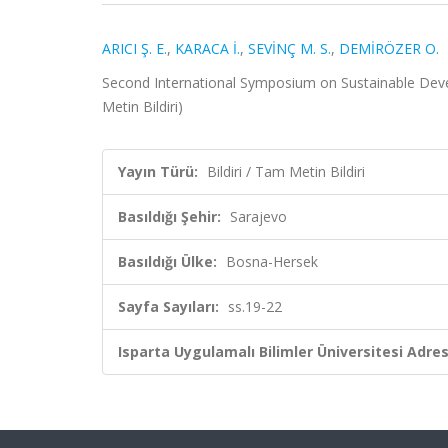
ARICI Ş. E.
,
KARACA İ.
,
SEVİNÇ M. S.
,
DEMİRÖZER O.
Second International Symposium on Sustainable Deve
Metin Bildiri)
Yayın Türü:
Bildiri / Tam Metin Bildiri
Basıldığı Şehir:
Sarajevo
Basıldığı Ülke:
Bosna-Hersek
Sayfa Sayıları:
ss.19-22
Isparta Uygulamalı Bilimler Üniversitesi Adresl