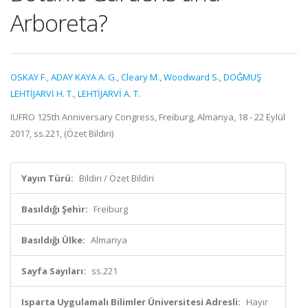
Arboreta?
OSKAY F.
,
ADAY KAYA A. G.
,
Cleary M.
,
Woodward S.
,
DOĞMUŞ
LEHTİJARVİ H. T.
,
LEHTİJARVİ A. T.
IUFRO 125th Anniversary Congress, Freiburg, Almanya, 18 - 22 Eylül
2017, ss.221, (Özet Bildiri)
Yayın Türü:
Bildiri / Özet Bildiri
Basıldığı Şehir:
Freiburg
Basıldığı Ülke:
Almanya
Sayfa Sayıları:
ss.221
Isparta Uygulamalı Bilimler Üniversitesi Adresli:
Hayır