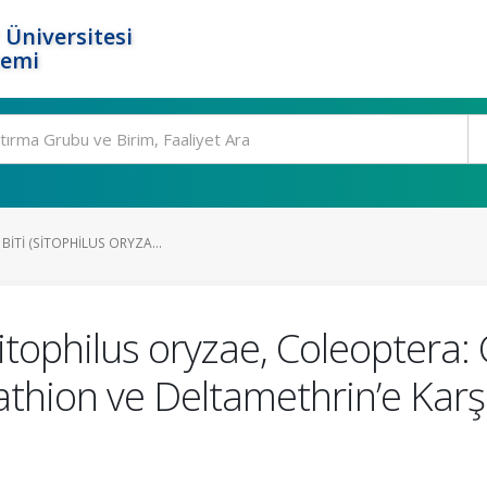
 Üniversitesi
temi
 BITI (SITOPHILUS ORYZA...
(Sitophilus oryzae, Coleoptera:
athion ve Deltamethrin’e Ka