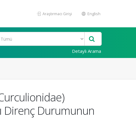
Araştırmacı Girişi
English
Detaylı Arama
 Curculionidae)
rşı Direnç Durumunun