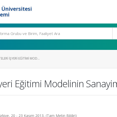
 Üniversitesi
temi
LERI İŞYERI EĞITIMI MOD...
şyeri Eğitimi Modelinin Sanayim
rkiye, 20 - 23 Kasım 2013, (Tam Metin Bildiri)