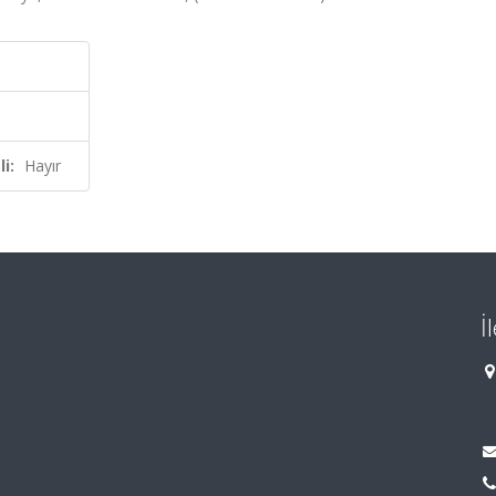
i:
Hayır
İ