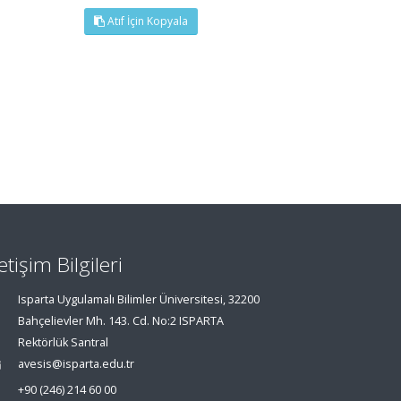
Atıf İçin Kopyala
letişim Bilgileri
Isparta Uygulamalı Bilimler Üniversitesi, 32200
Bahçelievler Mh. 143. Cd. No:2 ISPARTA
Rektörlük Santral
avesis@isparta.edu.tr
+90 (246) 214 60 00