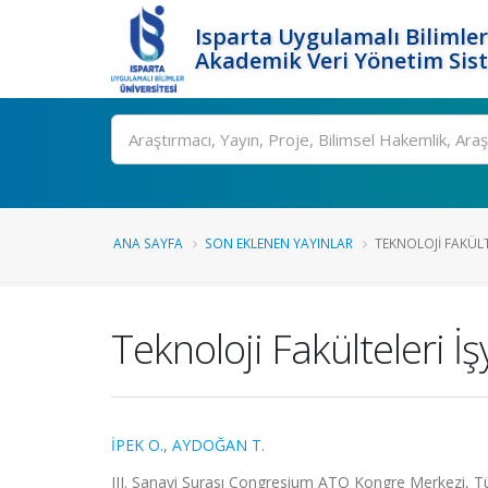
Isparta Uygulamalı Bilimler
Akademik Veri Yönetim Sis
Ara
ANA SAYFA
SON EKLENEN YAYINLAR
TEKNOLOJI FAKÜLTE
Teknoloji Fakülteleri İ
İPEK O.
,
AYDOĞAN T.
III. Sanayi Şurası Congresium ATO Kongre Merkezi, Tü