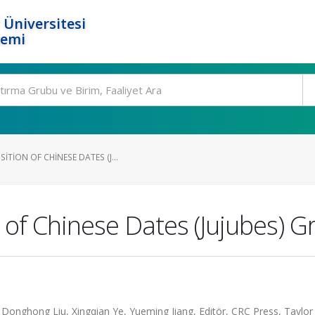
 Üniversitesi
temi
TION OF CHINESE DATES (J...
of Chinese Dates (Jujubes) G
, Donghong Liu, Xingqian Ye, Yueming Jiang, Editör, CRC Press, Taylor