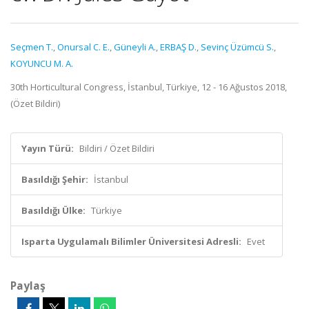
Seçmen T.
,
Onursal C. E.
,
Güneyli A.
,
ERBAŞ D.
,
Sevinç Üzümcü S.
,
KOYUNCU M. A.
30th Horticultural Congress, İstanbul, Türkiye, 12 - 16 Ağustos 2018,
(Özet Bildiri)
Yayın Türü:
Bildiri / Özet Bildiri
Basıldığı Şehir:
İstanbul
Basıldığı Ülke:
Türkiye
Isparta Uygulamalı Bilimler Üniversitesi Adresli:
Evet
Paylaş