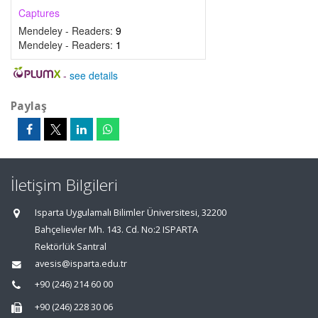
Captures
Mendeley - Readers:
9
Mendeley - Readers:
1
-
see details
Paylaş
İletişim Bilgileri
Isparta Uygulamalı Bilimler Üniversitesi, 32200
Bahçelievler Mh. 143. Cd. No:2 ISPARTA
Rektörlük Santral
avesis@isparta.edu.tr
+90 (246) 214 60 00
+90 (246) 228 30 06