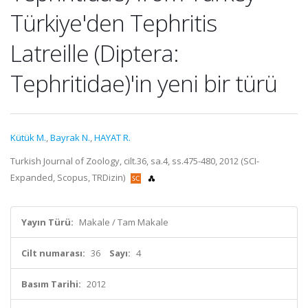
Türkiye'den Tephritis
Latreille (Diptera:
Tephritidae)'in yeni bir türü
Kütük M.
,
Bayrak N.
,
HAYAT R.
Turkish Journal of Zoology, cilt.36, sa.4, ss.475-480, 2012 (SCI-
Expanded, Scopus, TRDizin)
Yayın Türü:
Makale / Tam Makale
Cilt numarası:
36
Sayı:
4
Basım Tarihi:
2012