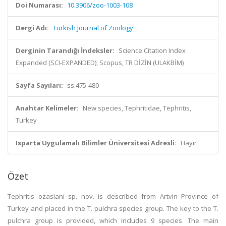
Doi Numarası:
10.3906/zoo-1003-108
Dergi Adı:
Turkish Journal of Zoology
Derginin Tarandığı İndeksler:
Science Citation Index
Expanded (SCI-EXPANDED), Scopus, TR DİZİN (ULAKBİM)
Sayfa Sayıları:
ss.475-480
Anahtar Kelimeler:
New species, Tephritidae, Tephritis,
Turkey
Isparta Uygulamalı Bilimler Üniversitesi Adresli:
Hayır
Özet
Tephritis ozaslani sp. nov. is described from Artvin Province of
Turkey and placed in the T. pulchra species group. The key to the T.
pulchra group is provided, which includes 9 species. The main