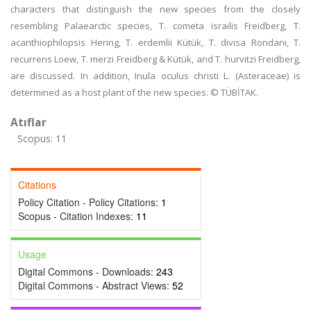
characters that distinguish the new species from the closely
resembling Palaearctic species, T. cometa israilis Freidberg, T.
acanthiophilopsis Hering, T. erdemlii Kütük, T. divisa Rondani, T.
recurrens Loew, T. merzi Freidberg & Kütük, and T. hurvitzi Freidberg,
are discussed. In addition, Inula oculus christi L. (Asteraceae) is
determined as a host plant of the new species. © TÜBİTAK.
Atıflar
Scopus: 11
Citations
Policy Citation - Policy Citations:
1
Scopus - Citation Indexes:
11
Usage
Digital Commons - Downloads:
243
Digital Commons - Abstract Views:
52