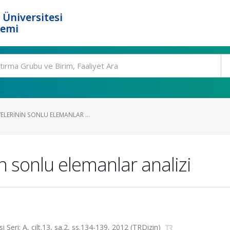
 Üniversitesi
temi
LERININ SONLU ELEMANLAR ...
n sonlu elemanlar analizi
Seri: A, cilt.13, sa.2, ss.134-139, 2012 (TRDizin)