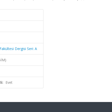
kültesi Dergisi Seri: A
BİM)
i:
Evet