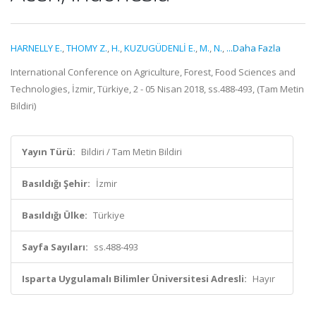
HARNELLY E.
,
THOMY Z.
,
H.
,
KUZUGÜDENLİ E.
,
M.
,
N.
,
...Daha Fazla
International Conference on Agriculture, Forest, Food Sciences and
Technologies, İzmir, Türkiye, 2 - 05 Nisan 2018, ss.488-493, (Tam Metin
Bildiri)
Yayın Türü:
Bildiri / Tam Metin Bildiri
Basıldığı Şehir:
İzmir
Basıldığı Ülke:
Türkiye
Sayfa Sayıları:
ss.488-493
Isparta Uygulamalı Bilimler Üniversitesi Adresli:
Hayır