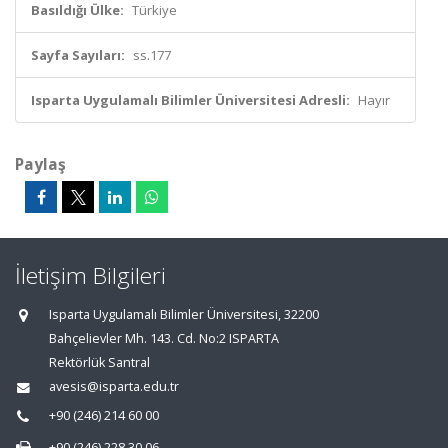
Basıldığı Ülke:
Türkiye
Sayfa Sayıları:
ss.177
Isparta Uygulamalı Bilimler Üniversitesi Adresli:
Hayır
Paylaş
İletişim Bilgileri
Isparta Uygulamalı Bilimler Üniversitesi, 32200
Bahçelievler Mh. 143. Cd. No:2 ISPARTA
Rektörlük Santral
avesis@isparta.edu.tr
+90 (246) 214 60 00
+90 (246) 228 30 06