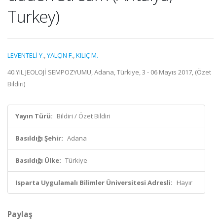
Turkey)
LEVENTELİ Y.
,
YALÇIN F.
,
KILIÇ M.
40.YIL JEOLOJİ SEMPOZYUMU, Adana, Türkiye, 3 - 06 Mayıs 2017, (Özet
Bildiri)
Yayın Türü:
Bildiri / Özet Bildiri
Basıldığı Şehir:
Adana
Basıldığı Ülke:
Türkiye
Isparta Uygulamalı Bilimler Üniversitesi Adresli:
Hayır
Paylaş