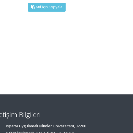
Atıf İçin Kopyala
letişim Bilgileri
Isparta Uygulamalı Bilimler Üniversitesi, 32200