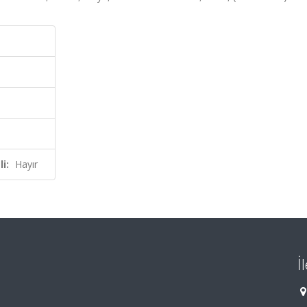
i:
Hayır
İ