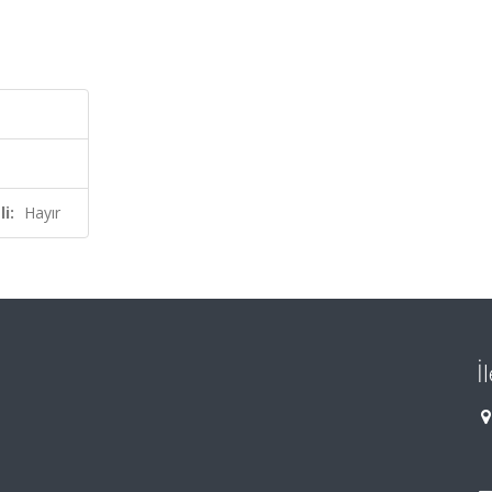
i:
Hayır
İ