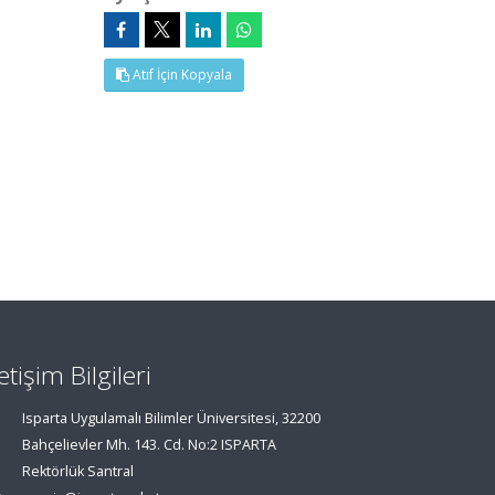
Atıf İçin Kopyala
letişim Bilgileri
Isparta Uygulamalı Bilimler Üniversitesi, 32200
Bahçelievler Mh. 143. Cd. No:2 ISPARTA
Rektörlük Santral