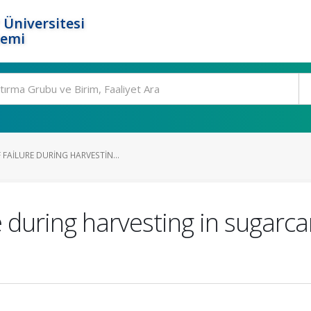
 Üniversitesi
temi
FAILURE DURING HARVESTIN...
e during harvesting in sugarc