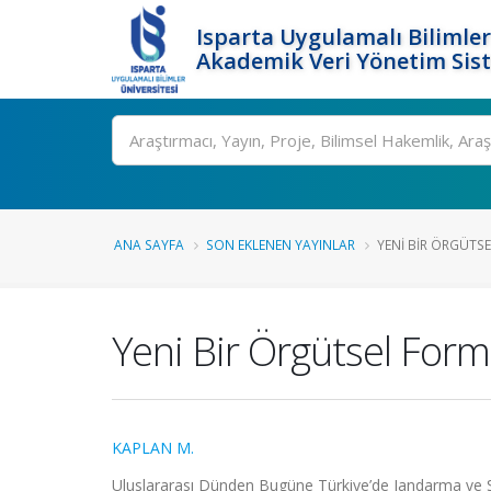
Isparta Uygulamalı Bilimler
Akademik Veri Yönetim Sis
Ara
ANA SAYFA
SON EKLENEN YAYINLAR
YENI BIR ÖRGÜTSE
Yeni Bir Örgütsel For
KAPLAN M.
Uluslararası Dünden Bugüne Türkiye’de Jandarma ve S