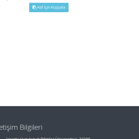
Atıf İçin Kopyala
letişim Bilgileri