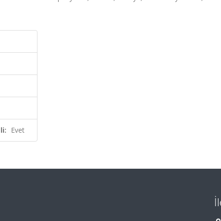
i:
Evet
İ