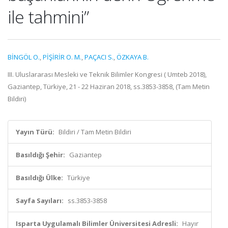
ile tahmini”
BİNGÖL O.
,
PİŞİRİR O. M.
,
PAÇACI S.
,
ÖZKAYA B.
III. Uluslararası Mesleki ve Teknik Bilimler Kongresi ( Umteb 2018),
Gaziantep, Türkiye, 21 - 22 Haziran 2018, ss.3853-3858, (Tam Metin
Bildiri)
Yayın Türü:
Bildiri / Tam Metin Bildiri
Basıldığı Şehir:
Gaziantep
Basıldığı Ülke:
Türkiye
Sayfa Sayıları:
ss.3853-3858
Isparta Uygulamalı Bilimler Üniversitesi Adresli:
Hayır