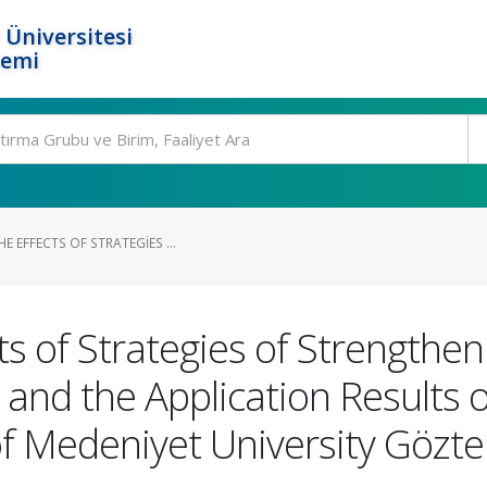
 Üniversitesi
temi
E EFFECTS OF STRATEGIES ...
ts of Strategies of Strengtheni
d the Application Results o
of Medeniyet University Gözte