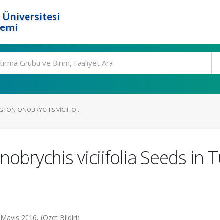
 Üniversitesi
temi
GI ON ONOBRYCHIS VICIIFO...
nobrychis viciifolia Seeds in 
ayıs 2016, (Özet Bildiri)