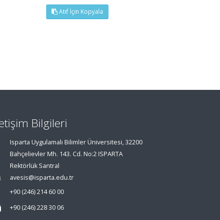
Atıf İçin Kopyala
letişim Bilgileri
Isparta Uygulamalı Bilimler Üniversitesi, 32200
Bahçelievler Mh. 143. Cd. No:2 ISPARTA
Rektörlük Santral
avesis@isparta.edu.tr
+90 (246) 214 60 00
+90 (246) 228 30 06