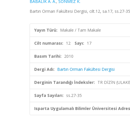
BABALIK A. A.
,
SÖNMEZ K.
Bartın Orman Fakültesi Dergisi, cilt.12, sa.17, ss.27-
Yayın Türü:
Makale / Tam Makale
Cilt numarası:
12
Sayı:
17
Basım Tarihi:
2010
Dergi Adı:
Bartın Orman Fakültesi Dergisi
Derginin Tarandığı İndeksler:
TR DİZİN (ULAK
Sayfa Sayıları:
ss.27-35
Isparta Uygulamalı Bilimler Üniversitesi Adresl