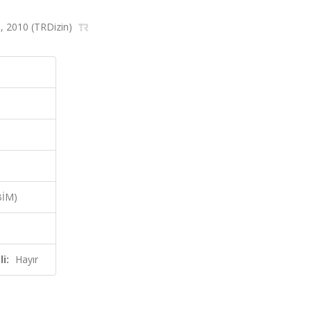
35, 2010 (TRDizin)
BİM)
i:
Hayır