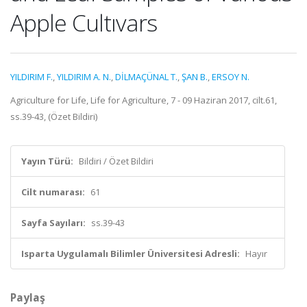
Apple Cultıvars
YILDIRIM F.
,
YILDIRIM A. N.
,
DİLMAÇÜNAL T.
,
ŞAN B.
,
ERSOY N.
Agriculture for Life, Life for Agriculture, 7 - 09 Haziran 2017, cilt.61,
ss.39-43, (Özet Bildiri)
Yayın Türü:
Bildiri / Özet Bildiri
Cilt numarası:
61
Sayfa Sayıları:
ss.39-43
Isparta Uygulamalı Bilimler Üniversitesi Adresli:
Hayır
Paylaş