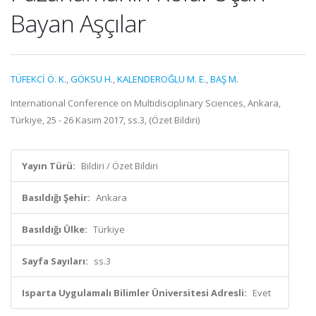
Bayan Aşçılar
TÜFEKCİ Ö. K.
,
GÖKSU H.
,
KALENDEROĞLU M. E.
,
BAŞ M.
International Conference on Multidisciplinary Sciences, Ankara,
Türkiye, 25 - 26 Kasım 2017, ss.3, (Özet Bildiri)
Yayın Türü:
Bildiri / Özet Bildiri
Basıldığı Şehir:
Ankara
Basıldığı Ülke:
Türkiye
Sayfa Sayıları:
ss.3
Isparta Uygulamalı Bilimler Üniversitesi Adresli:
Evet