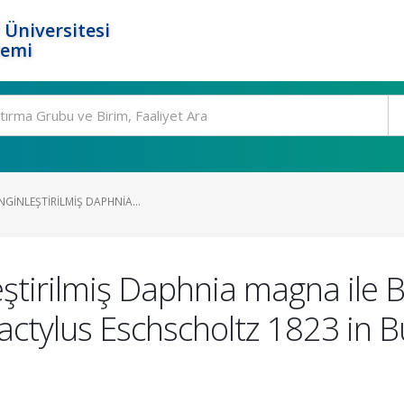
 Üniversitesi
temi
NGINLEŞTIRILMIŞ DAPHNIA...
eştirilmiş Daphnia magna ile 
dactylus Eschscholtz 1823 in