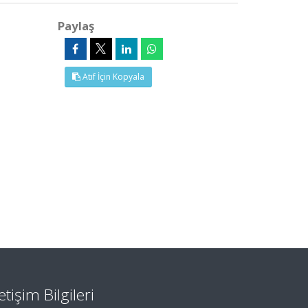
Paylaş
Atıf İçin Kopyala
letişim Bilgileri