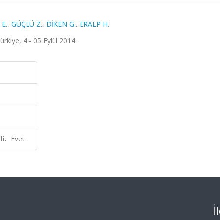
E.
,
GÜÇLÜ Z.
,
DİKEN G.
,
ERALP H.
ürkiye, 4 - 05 Eylül 2014
i:
Evet
İ