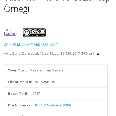
Örneği
ÇELİKER M.
,
AHMET ABDÜSSELAM T.
Art-e Sanat Dergisi, cilt.10, sa.19, ss.136-159, 2017 (TRDizin)
Yayın Türü:
Makale / Tam Makale
Cilt numarası:
10
Sayı:
19
Basım Tarihi:
2017
Doi Numarası:
10.21602/sduarte.309825