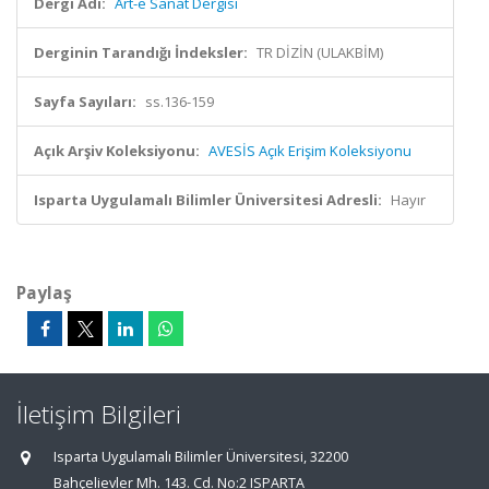
Dergi Adı:
Art-e Sanat Dergisi
Derginin Tarandığı İndeksler:
TR DİZİN (ULAKBİM)
Sayfa Sayıları:
ss.136-159
Açık Arşiv Koleksiyonu:
AVESİS Açık Erişim Koleksiyonu
Isparta Uygulamalı Bilimler Üniversitesi Adresli:
Hayır
Paylaş
İletişim Bilgileri
Isparta Uygulamalı Bilimler Üniversitesi, 32200
Bahçelievler Mh. 143. Cd. No:2 ISPARTA