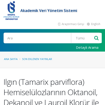
Akademik Veri Yönetim Sistemi
Araştırmacı Girişi
English
Ara
Detaylı Arama
ANA SAYFA
SON EKLENEN YAYINLAR
Ilgın (Tamarix parviflora)
Hemiselülozlarının Oktanoil,
Dekanoil ve Lauroil Klorür ile