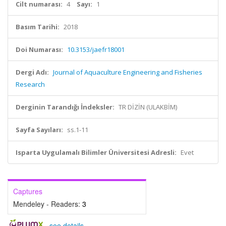
Cilt numarası:
4
Sayı:
1
Basım Tarihi:
2018
Doi Numarası:
10.3153/jaefr18001
Dergi Adı:
Journal of Aquaculture Engineering and Fisheries
Research
Derginin Tarandığı İndeksler:
TR DİZİN (ULAKBİM)
Sayfa Sayıları:
ss.1-11
Isparta Uygulamalı Bilimler Üniversitesi Adresli:
Evet
Captures
Mendeley - Readers:
3
-
see details